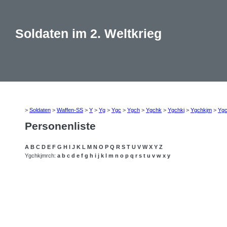
Soldaten im 2. Weltkrieg
>
Soldaten
>
Waffen-SS
>
Y
>
Yg
>
Ygc
>
Ygch
>
Ygchk
>
Ygchkj
>
Ygchkjm
>
Ygc
Personenliste
A
B
C
D
E
F
G
H
I
J
K
L
M
N
O
P
Q
R
S
T
U
V
W
X
Y
Z
Ygchkjmrch:
a
b
c
d
e
f
g
h
i
j
k
l
m
n
o
p
q
r
s
t
u
v
w
x
y