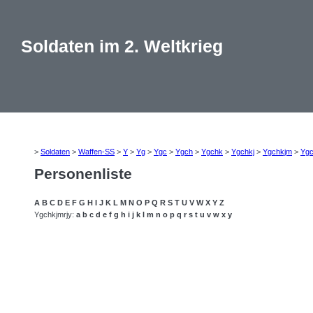
Soldaten im 2. Weltkrieg
>
Soldaten
>
Waffen-SS
>
Y
>
Yg
>
Ygc
>
Ygch
>
Ygchk
>
Ygchkj
>
Ygchkjm
>
Ygc
Personenliste
A
B
C
D
E
F
G
H
I
J
K
L
M
N
O
P
Q
R
S
T
U
V
W
X
Y
Z
Ygchkjmrjy:
a
b
c
d
e
f
g
h
i
j
k
l
m
n
o
p
q
r
s
t
u
v
w
x
y