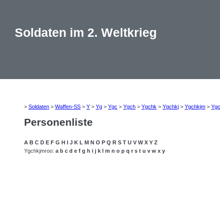
Soldaten im 2. Weltkrieg
>
Soldaten
>
Waffen-SS
>
Y
>
Yg
>
Ygc
>
Ygch
>
Ygchk
>
Ygchkj
>
Ygchkjm
>
Ygc
Personenliste
A
B
C
D
E
F
G
H
I
J
K
L
M
N
O
P
Q
R
S
T
U
V
W
X
Y
Z
Ygchkjmroo:
a
b
c
d
e
f
g
h
i
j
k
l
m
n
o
p
q
r
s
t
u
v
w
x
y