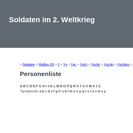
Soldaten im 2. Weltkrieg
>
Soldaten
>
Waffen-SS
>
Y
>
Yg
>
Ygc
>
Ygch
>
Ygchk
>
Ygchkj
>
Ygchkjm
Personenliste
A
B
C
D
E
F
G
H
I
J
K
L
M
N
O
P
Q
R
S
T
U
V
W
X
Y
Z
Ygchkjmrwb:
a
b
c
d
e
f
g
h
i
j
k
l
m
n
o
p
q
r
s
t
u
v
w
x
y