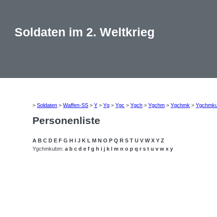
Soldaten im 2. Weltkrieg
>
Soldaten
>
Waffen-SS
>
Y
>
Yg
>
Ygc
>
Ygch
>
Ygchm
>
Ygchmk
>
Ygchmk
Personenliste
A
B
C
D
E
F
G
H
I
J
K
L
M
N
O
P
Q
R
S
T
U
V
W
X
Y
Z
Ygchmkubm:
a
b
c
d
e
f
g
h
i
j
k
l
m
n
o
p
q
r
s
t
u
v
w
x
y