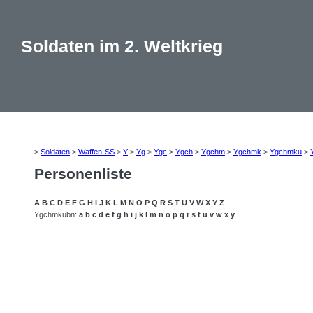
Soldaten im 2. Weltkrieg
>
Soldaten
>
Waffen-SS
>
Y
>
Yg
>
Ygc
>
Ygch
>
Ygchm
>
Ygchmk
>
Ygchmku
>
Personenliste
A
B
C
D
E
F
G
H
I
J
K
L
M
N
O
P
Q
R
S
T
U
V
W
X
Y
Z
Ygchmkubn:
a
b
c
d
e
f
g
h
i
j
k
l
m
n
o
p
q
r
s
t
u
v
w
x
y