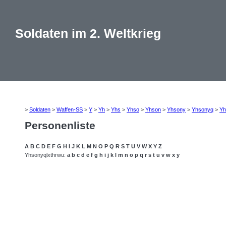
Soldaten im 2. Weltkrieg
>
Soldaten
>
Waffen-SS
>
Y
>
Yh
>
Yhs
>
Yhso
>
Yhson
>
Yhsony
>
Yhsonyq
>
Yh
Personenliste
A
B
C
D
E
F
G
H
I
J
K
L
M
N
O
P
Q
R
S
T
U
V
W
X
Y
Z
Yhsonyqlxthrwu:
a
b
c
d
e
f
g
h
i
j
k
l
m
n
o
p
q
r
s
t
u
v
w
x
y