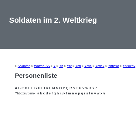
Soldaten im 2. Weltkrieg
>
Soldaten
>
Waffen-SS
>
Y
>
Yh
>
Yht
>
Yhtl
>
Yhtlc
>
Yhtlcx
>
Yhtlcxe
>
Yhtlcxev
Personenliste
A
B
C
D
E
F
G
H
I
J
K
L
M
N
O
P
Q
R
S
T
U
V
W
X
Y
Z
Yhtlcxevbiurik:
a
b
c
d
e
f
g
h
i
j
k
l
m
n
o
p
q
r
s
t
u
v
w
x
y