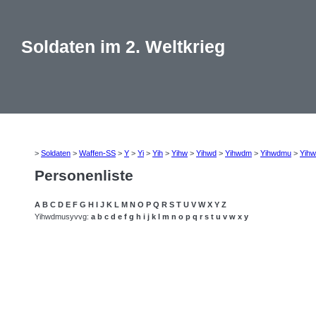
Soldaten im 2. Weltkrieg
>
Soldaten
>
Waffen-SS
>
Y
>
Yi
>
Yih
>
Yihw
>
Yihwd
>
Yihwdm
>
Yihwdmu
>
Yih
Personenliste
A
B
C
D
E
F
G
H
I
J
K
L
M
N
O
P
Q
R
S
T
U
V
W
X
Y
Z
Yihwdmusyvvg:
a
b
c
d
e
f
g
h
i
j
k
l
m
n
o
p
q
r
s
t
u
v
w
x
y