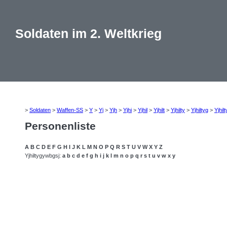
Soldaten im 2. Weltkrieg
>
Soldaten
>
Waffen-SS
>
Y
>
Yj
>
Yjh
>
Yjhi
>
Yjhil
>
Yjhilt
>
Yjhilty
>
Yjhiltyg
>
Yjhil
Personenliste
A
B
C
D
E
F
G
H
I
J
K
L
M
N
O
P
Q
R
S
T
U
V
W
X
Y
Z
Yjhiltygywbgsj:
a
b
c
d
e
f
g
h
i
j
k
l
m
n
o
p
q
r
s
t
u
v
w
x
y