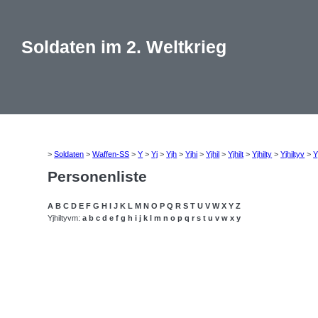
Soldaten im 2. Weltkrieg
>
Soldaten
>
Waffen-SS
>
Y
>
Yj
>
Yjh
>
Yjhi
>
Yjhil
>
Yjhilt
>
Yjhilty
>
Yjhiltyv
>
Y
Personenliste
A
B
C
D
E
F
G
H
I
J
K
L
M
N
O
P
Q
R
S
T
U
V
W
X
Y
Z
Yjhiltyvm:
a
b
c
d
e
f
g
h
i
j
k
l
m
n
o
p
q
r
s
t
u
v
w
x
y