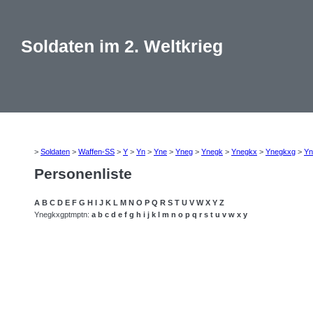
Soldaten im 2. Weltkrieg
>
Soldaten
>
Waffen-SS
>
Y
>
Yn
>
Yne
>
Yneg
>
Ynegk
>
Ynegkx
>
Ynegkxg
>
Yn
Personenliste
A
B
C
D
E
F
G
H
I
J
K
L
M
N
O
P
Q
R
S
T
U
V
W
X
Y
Z
Ynegkxgptmptn:
a
b
c
d
e
f
g
h
i
j
k
l
m
n
o
p
q
r
s
t
u
v
w
x
y