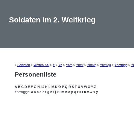
Soldaten im 2. Weltkrieg
>
Soldaten
>
Waffen-SS
>
Y
>
Yn
>
Ynm
>
Ynmt
>
Ynmtq
>
Ynmtqg
>
Ynmtqgg
>
Y
Personenliste
A
B
C
D
E
F
G
H
I
J
K
L
M
N
O
P
Q
R
S
T
U
V
W
X
Y
Z
Ynmtqggs:
a
b
c
d
e
f
g
h
i
j
k
l
m
n
o
p
q
r
s
t
u
v
w
x
y