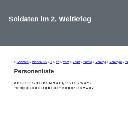
Soldaten im 2. Weltkrieg
>
Soldaten
>
Waffen-SS
>
Y
>
Yn
>
Ynm
>
Ynmt
>
Ynmtq
>
Ynmtqg
>
Ynmtqgu
>
Y
Personenliste
A
B
C
D
E
F
G
H
I
J
K
L
M
N
O
P
Q
R
S
T
U
V
W
X
Y
Z
Ynmtqguq:
a
b
c
d
e
f
g
h
i
j
k
l
m
n
o
p
q
r
s
t
u
v
w
x
y