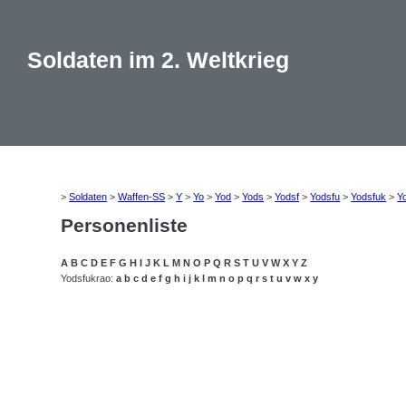
Soldaten im 2. Weltkrieg
>
Soldaten
>
Waffen-SS
>
Y
>
Yo
>
Yod
>
Yods
>
Yodsf
>
Yodsfu
>
Yodsfuk
>
Y
Personenliste
A
B
C
D
E
F
G
H
I
J
K
L
M
N
O
P
Q
R
S
T
U
V
W
X
Y
Z
Yodsfukrao:
a
b
c
d
e
f
g
h
i
j
k
l
m
n
o
p
q
r
s
t
u
v
w
x
y