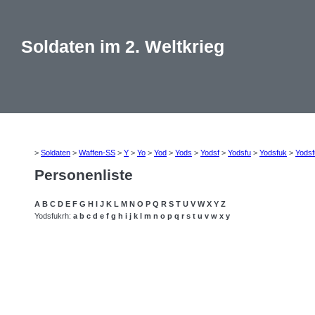
Soldaten im 2. Weltkrieg
>
Soldaten
>
Waffen-SS
>
Y
>
Yo
>
Yod
>
Yods
>
Yodsf
>
Yodsfu
>
Yodsfuk
>
Yodsf
Personenliste
A
B
C
D
E
F
G
H
I
J
K
L
M
N
O
P
Q
R
S
T
U
V
W
X
Y
Z
Yodsfukrh:
a
b
c
d
e
f
g
h
i
j
k
l
m
n
o
p
q
r
s
t
u
v
w
x
y