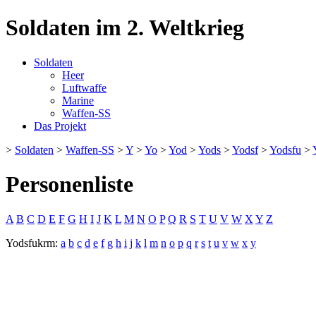
Soldaten im 2. Weltkrieg
Soldaten
Heer
Luftwaffe
Marine
Waffen-SS
Das Projekt
>
Soldaten
>
Waffen-SS
>
Y
>
Yo
>
Yod
>
Yods
>
Yodsf
>
Yodsfu
>
Personenliste
A
B
C
D
E
F
G
H
I
J
K
L
M
N
O
P
Q
R
S
T
U
V
W
X
Y
Z
Yodsfukrm:
a
b
c
d
e
f
g
h
i
j
k
l
m
n
o
p
q
r
s
t
u
v
w
x
y