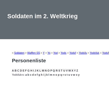
Soldaten im 2. Weltkrieg
>
Soldaten
>
Waffen-SS
>
Y
>
Yo
>
Yod
>
Yods
>
Yodsf
>
Yodsfu
>
Yodsfuk
>
Yodsf
Personenliste
A
B
C
D
E
F
G
H
I
J
K
L
M
N
O
P
Q
R
S
T
U
V
W
X
Y
Z
Yodsfukro:
a
b
c
d
e
f
g
h
i
j
k
l
m
n
o
p
q
r
s
t
u
v
w
x
y