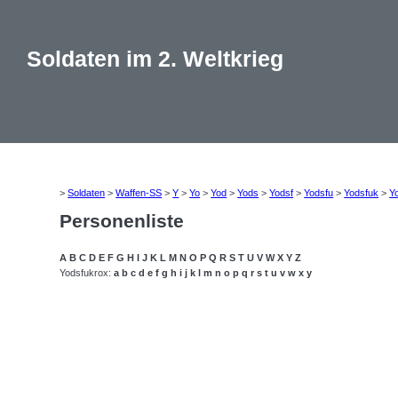
Soldaten im 2. Weltkrieg
>
Soldaten
>
Waffen-SS
>
Y
>
Yo
>
Yod
>
Yods
>
Yodsf
>
Yodsfu
>
Yodsfuk
>
Y
Personenliste
A
B
C
D
E
F
G
H
I
J
K
L
M
N
O
P
Q
R
S
T
U
V
W
X
Y
Z
Yodsfukrox:
a
b
c
d
e
f
g
h
i
j
k
l
m
n
o
p
q
r
s
t
u
v
w
x
y