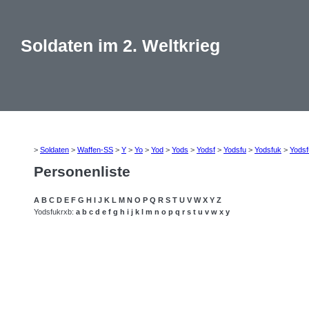
Soldaten im 2. Weltkrieg
>
Soldaten
>
Waffen-SS
>
Y
>
Yo
>
Yod
>
Yods
>
Yodsf
>
Yodsfu
>
Yodsfuk
>
Yodsf
Personenliste
A
B
C
D
E
F
G
H
I
J
K
L
M
N
O
P
Q
R
S
T
U
V
W
X
Y
Z
Yodsfukrxb:
a
b
c
d
e
f
g
h
i
j
k
l
m
n
o
p
q
r
s
t
u
v
w
x
y