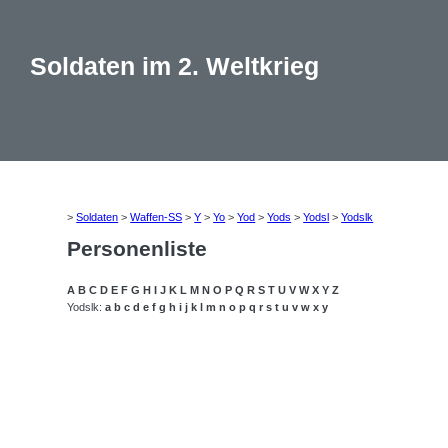
Soldaten im 2. Weltkrieg
>
Soldaten
>
Waffen-SS
>
Y
>
Yo
>
Yod
>
Yods
>
Yodsl
>
Yodslk
Personenliste
A
B
C
D
E
F
G
H
I
J
K
L
M
N
O
P
Q
R
S
T
U
V
W
X
Y
Z
Yodslk:
a
b
c
d
e
f
g
h
i
j
k
l
m
n
o
p
q
r
s
t
u
v
w
x
y