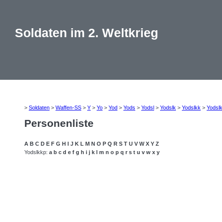
Soldaten im 2. Weltkrieg
>
Soldaten
>
Waffen-SS
>
Y
>
Yo
>
Yod
>
Yods
>
Yodsl
>
Yodslk
>
Yodslkk
>
Yodsl
Personenliste
A
B
C
D
E
F
G
H
I
J
K
L
M
N
O
P
Q
R
S
T
U
V
W
X
Y
Z
Yodslkkp:
a
b
c
d
e
f
g
h
i
j
k
l
m
n
o
p
q
r
s
t
u
v
w
x
y