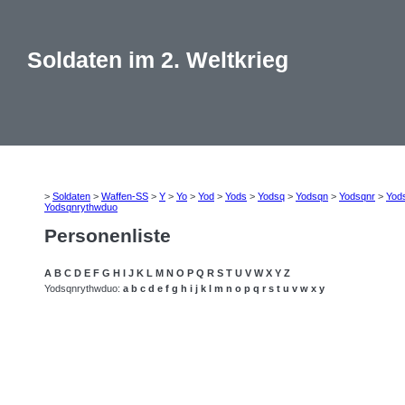
Soldaten im 2. Weltkrieg
>
Soldaten
>
Waffen-SS
>
Y
>
Yo
>
Yod
>
Yods
>
Yodsq
>
Yodsqn
>
Yodsqnr
>
Yod
Yodsqnrythwduo
Personenliste
A
B
C
D
E
F
G
H
I
J
K
L
M
N
O
P
Q
R
S
T
U
V
W
X
Y
Z
Yodsqnrythwduo:
a
b
c
d
e
f
g
h
i
j
k
l
m
n
o
p
q
r
s
t
u
v
w
x
y