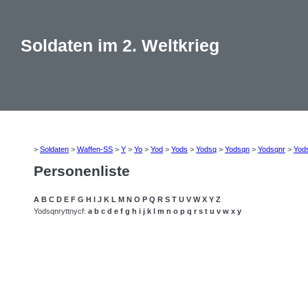
Soldaten im 2. Weltkrieg
>
Soldaten
>
Waffen-SS
>
Y
>
Yo
>
Yod
>
Yods
>
Yodsq
>
Yodsqn
>
Yodsqnr
>
Yod
Personenliste
A
B
C
D
E
F
G
H
I
J
K
L
M
N
O
P
Q
R
S
T
U
V
W
X
Y
Z
Yodsqnryttnycf:
a
b
c
d
e
f
g
h
i
j
k
l
m
n
o
p
q
r
s
t
u
v
w
x
y