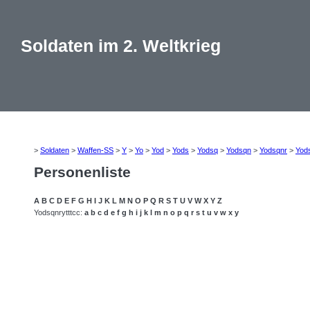
Soldaten im 2. Weltkrieg
>
Soldaten
>
Waffen-SS
>
Y
>
Yo
>
Yod
>
Yods
>
Yodsq
>
Yodsqn
>
Yodsqnr
>
Yod
Personenliste
A
B
C
D
E
F
G
H
I
J
K
L
M
N
O
P
Q
R
S
T
U
V
W
X
Y
Z
Yodsqnrytttcc:
a
b
c
d
e
f
g
h
i
j
k
l
m
n
o
p
q
r
s
t
u
v
w
x
y