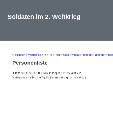
Soldaten im 2. Weltkrieg
>
Soldaten
>
Waffen-SS
>
Y
>
Yo
>
Yod
>
Yods
>
Yodsq
>
Yodsqn
>
Yodsqnr
>
Yod
Personenliste
A
B
C
D
E
F
G
H
I
J
K
L
M
N
O
P
Q
R
S
T
U
V
W
X
Y
Z
Yodsqnrytttci:
a
b
c
d
e
f
g
h
i
j
k
l
m
n
o
p
q
r
s
t
u
v
w
x
y