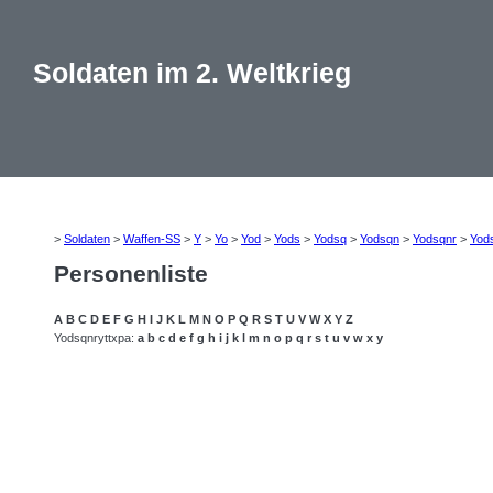
Soldaten im 2. Weltkrieg
>
Soldaten
>
Waffen-SS
>
Y
>
Yo
>
Yod
>
Yods
>
Yodsq
>
Yodsqn
>
Yodsqnr
>
Yod
Personenliste
A
B
C
D
E
F
G
H
I
J
K
L
M
N
O
P
Q
R
S
T
U
V
W
X
Y
Z
Yodsqnryttxpa:
a
b
c
d
e
f
g
h
i
j
k
l
m
n
o
p
q
r
s
t
u
v
w
x
y