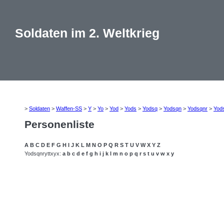
Soldaten im 2. Weltkrieg
>
Soldaten
>
Waffen-SS
>
Y
>
Yo
>
Yod
>
Yods
>
Yodsq
>
Yodsqn
>
Yodsqnr
>
Yod
Personenliste
A
B
C
D
E
F
G
H
I
J
K
L
M
N
O
P
Q
R
S
T
U
V
W
X
Y
Z
Yodsqnryttxyx:
a
b
c
d
e
f
g
h
i
j
k
l
m
n
o
p
q
r
s
t
u
v
w
x
y