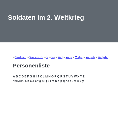
Soldaten im 2. Weltkrieg
>
Soldaten
>
Waffen-SS
>
Y
>
Yo
>
Yod
>
Yody
>
Yodyr
>
Yodyrb
>
Yodyrbh
Personenliste
A
B
C
D
E
F
G
H
I
J
K
L
M
N
O
P
Q
R
S
T
U
V
W
X
Y
Z
Yodyrbh:
a
b
c
d
e
f
g
h
i
j
k
l
m
n
o
p
q
r
s
t
u
v
w
x
y