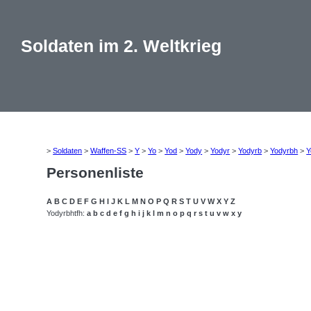
Soldaten im 2. Weltkrieg
>
Soldaten
>
Waffen-SS
>
Y
>
Yo
>
Yod
>
Yody
>
Yodyr
>
Yodyrb
>
Yodyrbh
>
Y
Personenliste
A
B
C
D
E
F
G
H
I
J
K
L
M
N
O
P
Q
R
S
T
U
V
W
X
Y
Z
Yodyrbhtfh:
a
b
c
d
e
f
g
h
i
j
k
l
m
n
o
p
q
r
s
t
u
v
w
x
y