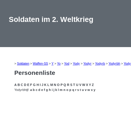
Soldaten im 2. Weltkrieg
>
Soldaten
>
Waffen-SS
>
Y
>
Yo
>
Yod
>
Yody
>
Yodyr
>
Yodyrb
>
Yodyrbh
>
Yody
Personenliste
A
B
C
D
E
F
G
H
I
J
K
L
M
N
O
P
Q
R
S
T
U
V
W
X
Y
Z
Yodyrbhtjf:
a
b
c
d
e
f
g
h
i
j
k
l
m
n
o
p
q
r
s
t
u
v
w
x
y