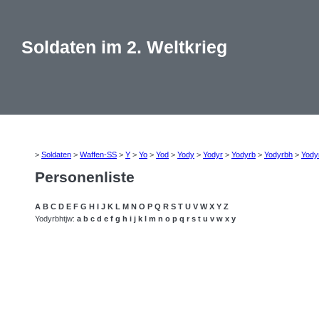
Soldaten im 2. Weltkrieg
>
Soldaten
>
Waffen-SS
>
Y
>
Yo
>
Yod
>
Yody
>
Yodyr
>
Yodyrb
>
Yodyrbh
>
Yody
Personenliste
A
B
C
D
E
F
G
H
I
J
K
L
M
N
O
P
Q
R
S
T
U
V
W
X
Y
Z
Yodyrbhtjw:
a
b
c
d
e
f
g
h
i
j
k
l
m
n
o
p
q
r
s
t
u
v
w
x
y