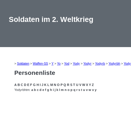
Soldaten im 2. Weltkrieg
>
Soldaten
>
Waffen-SS
>
Y
>
Yo
>
Yod
>
Yody
>
Yodyr
>
Yodyrb
>
Yodyrbh
>
Yody
Personenliste
A
B
C
D
E
F
G
H
I
J
K
L
M
N
O
P
Q
R
S
T
U
V
W
X
Y
Z
Yodyrbhtm:
a
b
c
d
e
f
g
h
i
j
k
l
m
n
o
p
q
r
s
t
u
v
w
x
y