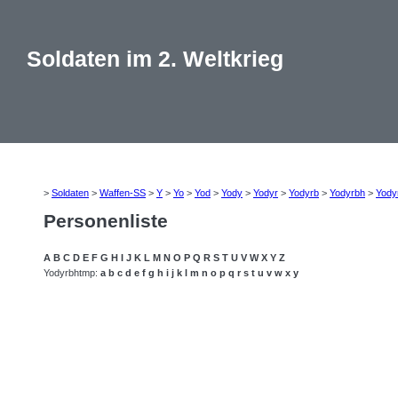
Soldaten im 2. Weltkrieg
>
Soldaten
>
Waffen-SS
>
Y
>
Yo
>
Yod
>
Yody
>
Yodyr
>
Yodyrb
>
Yodyrbh
>
Yody
Personenliste
A
B
C
D
E
F
G
H
I
J
K
L
M
N
O
P
Q
R
S
T
U
V
W
X
Y
Z
Yodyrbhtmp:
a
b
c
d
e
f
g
h
i
j
k
l
m
n
o
p
q
r
s
t
u
v
w
x
y