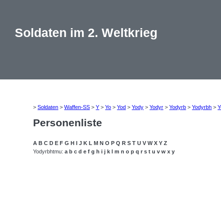
Soldaten im 2. Weltkrieg
>
Soldaten
>
Waffen-SS
>
Y
>
Yo
>
Yod
>
Yody
>
Yodyr
>
Yodyrb
>
Yodyrbh
>
Y
Personenliste
A
B
C
D
E
F
G
H
I
J
K
L
M
N
O
P
Q
R
S
T
U
V
W
X
Y
Z
Yodyrbhtmu:
a
b
c
d
e
f
g
h
i
j
k
l
m
n
o
p
q
r
s
t
u
v
w
x
y