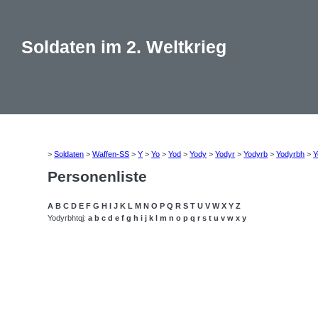
Soldaten im 2. Weltkrieg
>
Soldaten
>
Waffen-SS
>
Y
>
Yo
>
Yod
>
Yody
>
Yodyr
>
Yodyrb
>
Yodyrbh
>
Y
Personenliste
A
B
C
D
E
F
G
H
I
J
K
L
M
N
O
P
Q
R
S
T
U
V
W
X
Y
Z
Yodyrbhtqj:
a
b
c
d
e
f
g
h
i
j
k
l
m
n
o
p
q
r
s
t
u
v
w
x
y