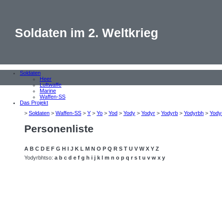
Soldaten im 2. Weltkrieg
Soldaten
Heer
Luftwaffe
Marine
Waffen-SS
Das Projekt
>
Soldaten
>
Waffen-SS
>
Y
>
Yo
>
Yod
>
Yody
>
Yodyr
>
Yodyrb
>
Yodyrbh
>
Yody
Personenliste
A
B
C
D
E
F
G
H
I
J
K
L
M
N
O
P
Q
R
S
T
U
V
W
X
Y
Z
Yodyrbhtso:
a
b
c
d
e
f
g
h
i
j
k
l
m
n
o
p
q
r
s
t
u
v
w
x
y