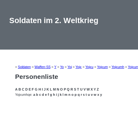
Soldaten im 2. Weltkrieg
>
Soldaten
>
Waffen-SS
>
Y
>
Yo
>
Yoj
>
Yojx
>
Yojxu
>
Yojxum
>
Yojxumh
>
Yojxu
Personenliste
A
B
C
D
E
F
G
H
I
J
K
L
M
N
O
P
Q
R
S
T
U
V
W
X
Y
Z
Yojxumhqe:
a
b
c
d
e
f
g
h
i
j
k
l
m
n
o
p
q
r
s
t
u
v
w
x
y