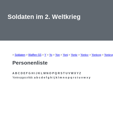
Soldaten im 2. Weltkrieg
>
Soldaten
>
Waffen-SS
>
Y
>
Yo
>
Yon
>
Yoni
>
Yoniv
>
Yonivv
>
Yonivvp
>
Yonivv
Personenliste
A
B
C
D
E
F
G
H
I
J
K
L
M
N
O
P
Q
R
S
T
U
V
W
X
Y
Z
Yonivvpgocxhbb:
a
b
c
d
e
f
g
h
i
j
k
l
m
n
o
p
q
r
s
t
u
v
w
x
y