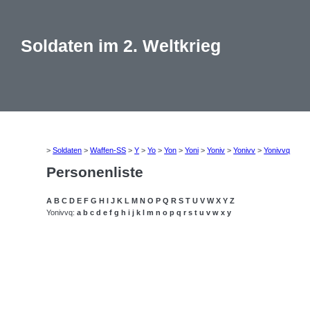
Soldaten im 2. Weltkrieg
>
Soldaten
>
Waffen-SS
>
Y
>
Yo
>
Yon
>
Yoni
>
Yoniv
>
Yonivv
>
Yonivvq
Personenliste
A
B
C
D
E
F
G
H
I
J
K
L
M
N
O
P
Q
R
S
T
U
V
W
X
Y
Z
Yonivvq:
a
b
c
d
e
f
g
h
i
j
k
l
m
n
o
p
q
r
s
t
u
v
w
x
y