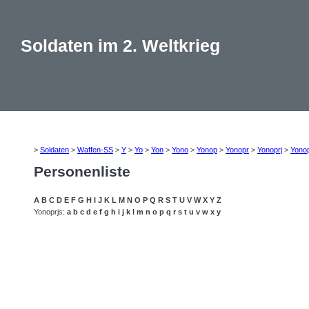
Soldaten im 2. Weltkrieg
>
Soldaten
>
Waffen-SS
>
Y
>
Yo
>
Yon
>
Yono
>
Yonop
>
Yonopr
>
Yonoprj
>
Yonop
Personenliste
A
B
C
D
E
F
G
H
I
J
K
L
M
N
O
P
Q
R
S
T
U
V
W
X
Y
Z
Yonoprjs:
a
b
c
d
e
f
g
h
i
j
k
l
m
n
o
p
q
r
s
t
u
v
w
x
y