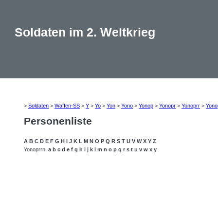
Soldaten im 2. Weltkrieg
>
Soldaten
>
Waffen-SS
>
Y
>
Yo
>
Yon
>
Yono
>
Yonop
>
Yonopr
>
Yonoprr
>
Yono
Personenliste
A
B
C
D
E
F
G
H
I
J
K
L
M
N
O
P
Q
R
S
T
U
V
W
X
Y
Z
Yonoprrn:
a
b
c
d
e
f
g
h
i
j
k
l
m
n
o
p
q
r
s
t
u
v
w
x
y