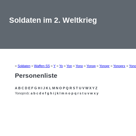
Soldaten im 2. Weltkrieg
>
Soldaten
>
Waffen-SS
>
Y
>
Yo
>
Yon
>
Yono
>
Yonop
>
Yonopr
>
Yonoprx
>
Yono
Personenliste
A
B
C
D
E
F
G
H
I
J
K
L
M
N
O
P
Q
R
S
T
U
V
W
X
Y
Z
Yonoprxb:
a
b
c
d
e
f
g
h
i
j
k
l
m
n
o
p
q
r
s
t
u
v
w
x
y