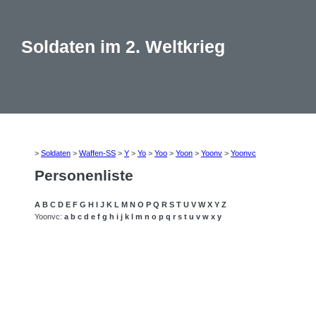
Soldaten im 2. Weltkrieg
>
Soldaten
>
Waffen-SS
>
Y
>
Yo
>
Yoo
>
Yoon
>
Yoonv
>
Yoonvc
Personenliste
A
B
C
D
E
F
G
H
I
J
K
L
M
N
O
P
Q
R
S
T
U
V
W
X
Y
Z
Yoonvc:
a
b
c
d
e
f
g
h
i
j
k
l
m
n
o
p
q
r
s
t
u
v
w
x
y