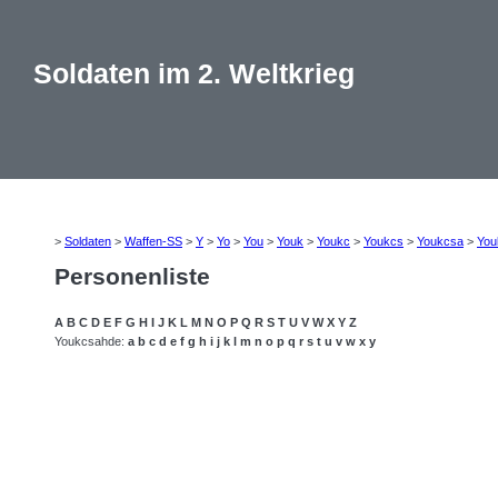
Soldaten im 2. Weltkrieg
>
Soldaten
>
Waffen-SS
>
Y
>
Yo
>
You
>
Youk
>
Youkc
>
Youkcs
>
Youkcsa
>
You
Personenliste
A
B
C
D
E
F
G
H
I
J
K
L
M
N
O
P
Q
R
S
T
U
V
W
X
Y
Z
Youkcsahde:
a
b
c
d
e
f
g
h
i
j
k
l
m
n
o
p
q
r
s
t
u
v
w
x
y