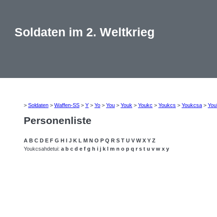
Soldaten im 2. Weltkrieg
>
Soldaten
>
Waffen-SS
>
Y
>
Yo
>
You
>
Youk
>
Youkc
>
Youkcs
>
Youkcsa
>
You
Personenliste
A
B
C
D
E
F
G
H
I
J
K
L
M
N
O
P
Q
R
S
T
U
V
W
X
Y
Z
Youkcsahdetui:
a
b
c
d
e
f
g
h
i
j
k
l
m
n
o
p
q
r
s
t
u
v
w
x
y