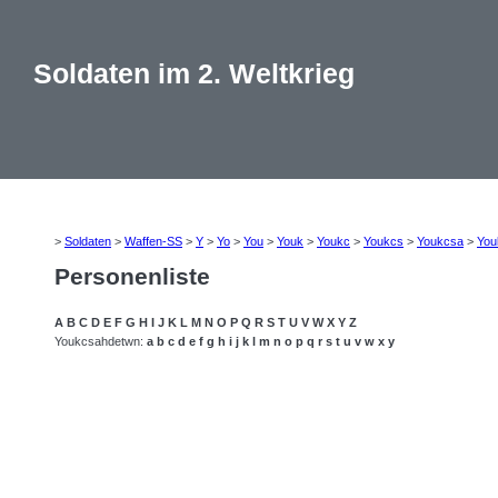
Soldaten im 2. Weltkrieg
>
Soldaten
>
Waffen-SS
>
Y
>
Yo
>
You
>
Youk
>
Youkc
>
Youkcs
>
Youkcsa
>
You
Personenliste
A
B
C
D
E
F
G
H
I
J
K
L
M
N
O
P
Q
R
S
T
U
V
W
X
Y
Z
Youkcsahdetwn:
a
b
c
d
e
f
g
h
i
j
k
l
m
n
o
p
q
r
s
t
u
v
w
x
y