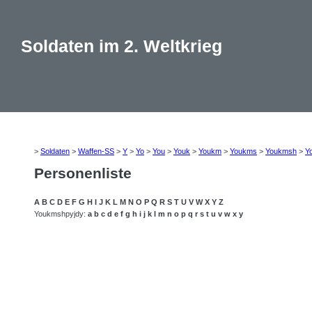
Soldaten im 2. Weltkrieg
>
Soldaten
>
Waffen-SS
>
Y
>
Yo
>
You
>
Youk
>
Youkm
>
Youkms
>
Youkmsh
>
Y
Personenliste
A
B
C
D
E
F
G
H
I
J
K
L
M
N
O
P
Q
R
S
T
U
V
W
X
Y
Z
Youkmshpyjdy:
a
b
c
d
e
f
g
h
i
j
k
l
m
n
o
p
q
r
s
t
u
v
w
x
y