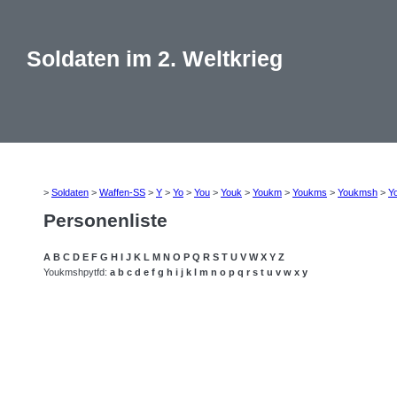
Soldaten im 2. Weltkrieg
>
Soldaten
>
Waffen-SS
>
Y
>
Yo
>
You
>
Youk
>
Youkm
>
Youkms
>
Youkmsh
>
Y
Personenliste
A
B
C
D
E
F
G
H
I
J
K
L
M
N
O
P
Q
R
S
T
U
V
W
X
Y
Z
Youkmshpytfd:
a
b
c
d
e
f
g
h
i
j
k
l
m
n
o
p
q
r
s
t
u
v
w
x
y