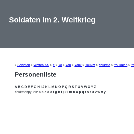
Soldaten im 2. Weltkrieg
>
Soldaten
>
Waffen-SS
>
Y
>
Yo
>
You
>
Youk
>
Youkm
>
Youkms
>
Youkmsh
>
Y
Personenliste
A
B
C
D
E
F
G
H
I
J
K
L
M
N
O
P
Q
R
S
T
U
V
W
X
Y
Z
Youkmshpyuqk:
a
b
c
d
e
f
g
h
i
j
k
l
m
n
o
p
q
r
s
t
u
v
w
x
y